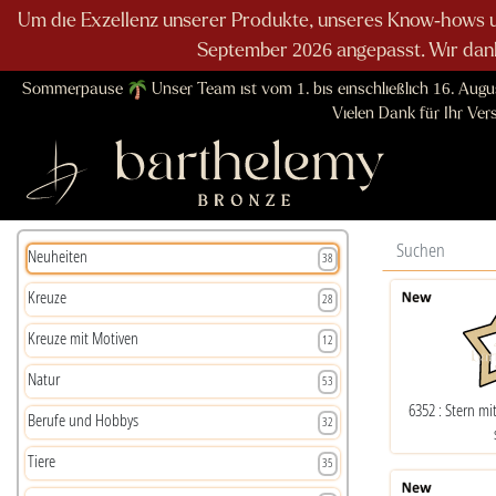
Um die Exzellenz unserer Produkte, unseres Know-hows u
September 2026 angepasst. Wir danke
Sommerpause
Unser Team ist vom 1. bis einschließlich 16. Augu
Vielen Dank für Ihr Ve
Neuheiten
38
Kreuze
28
Kreuze mit Motiven
12
Natur
53
6352 : Stern m
Berufe und Hobbys
32
Tiere
35