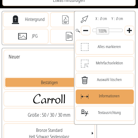
Etwas hinzufügen
X :
0
cm Y :
0
cm
Hintergrund
PDF 1 : 1
100%
JPG
PDF
Alles markieren
Mehrfachselektion
Auswahl löschen
Bestätigen
Informationen
Textausrichtung
Größe :
50 / 30 / 30 mm
Bronze
Standard
Hell
Schwarz
Seidenglanz