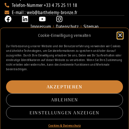
Telefon-Nummer +33 4 75 25 11 18
E-mail : web@barthelemy-bronze.fr
Impressum
Datenschutz
Sitemap
Barthélémy Bronze
Dokumente
Cookie-Einwilligung verwalten
Über uns
Katalog
Zur Verbesserung unserer Website und der Benutzererfahrung verwenden wir Cookies
Unser Sortiment
Bestellschein Schriften
und ähnliche Technologien, um Geräteinformationen zu speichern und/oder darauf
zuzugreifen. Durch Ihre Einwilligung erlauben Sie uns, Daten wie Ihr Surfverhalten oder
Unsere Diensleistungen
Bestellschein Rahmen & Tafeln
eindeutige Identifikatoren auf dieser Website zu verarbeiten. Wenn Sie Ihre Zustimmung
nicht erteilen oder widerrufen, kann dies bestimmte Funktionen und Merkmale
Konfigurator
Bestellschein Porzellanfoto
beeinträchtigen.
Katalog
Infoblatt Pflege & Restauration
AKZEPTIEREN
News
Glossar
ABLEHNEN
Kontaktformular
EINSTELLUNGEN ANZEIGEN
Cookies & Datenschutz